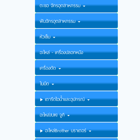
ตะขอ จักรอุตสาหกรรม
ฟันจักรอุตสาหกรรม
หัวเข็ม
อะไหล่ - เครื่องปลอกหนัง
เครื่องตัด
ใบมีด
เตารีดไอน้ำและอุปกรณ์
อะไหล่JUKI จูกิ
อะไหล่Brother บราเดอร์