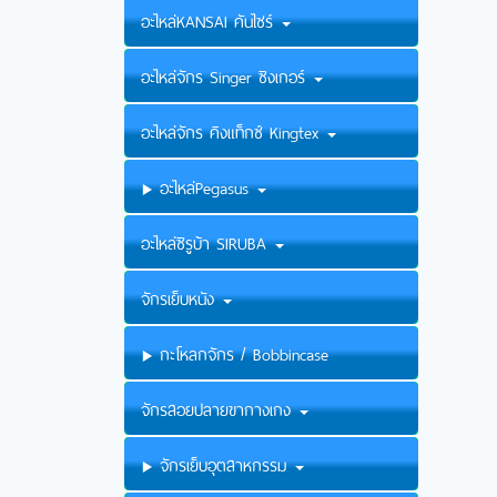
อะไหล่KANSAI คันไซร์
อะไหล่จักร Singer ซิงเกอร์
อะไหล่จักร คิงแท็กซ์ Kingtex
อะไหล่Pegasus
อะไหล่ซิรูบ้า SIRUBA
จักรเย็บหนัง
กะโหลกจักร / Bobbincase
จักรสอยปลายขากางเกง
จักรเย็บอุตสาหกรรม