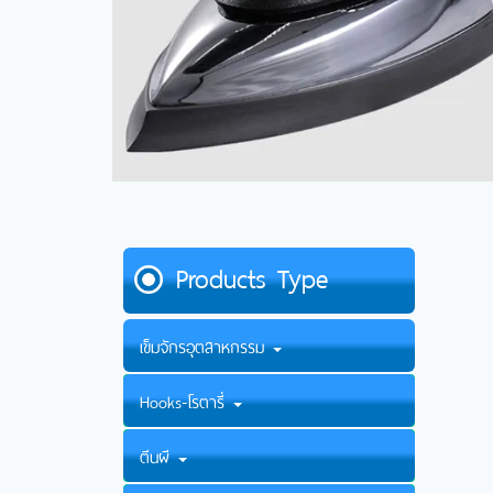
Products Type
เข็มจักรอุตสาหกรรม
Hooks-โรตารี่
ตีนผี