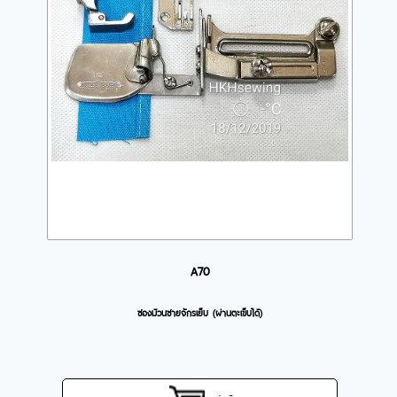
A70
ซองม้วนชายจักรเย็บ (ผ่านตะเข็บได้)