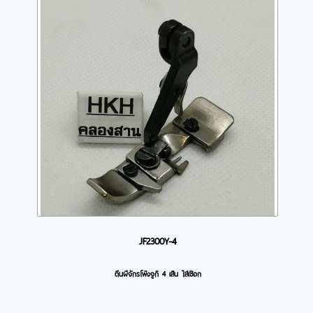
JF2300Y-4
ตีนผีจักรโพ้งจูกิ 4 เส้น ใส่เชือก