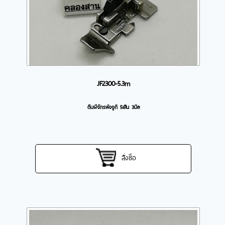
JF2300-5.3m
ตีนผีจักรพ้งจูกิ 5เส้น 3มิล
สั่งซื้อ