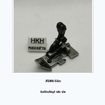
JF2366-5.5m
ตีนผีจักรโพ้งจูกิ 5เส้น 5มิล