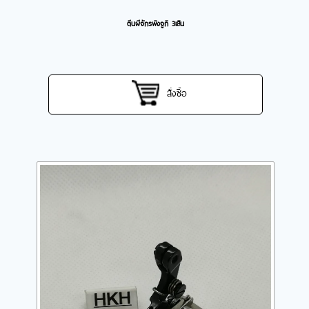
ตีนผีจักรพ้งจูกิ 3เส้น
สั่งซื้อ