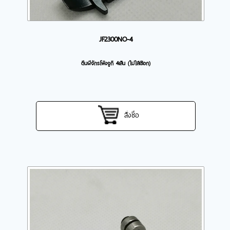
JF2300NO-4
ตีนผีจักรโพ้งจูกิ 4เส้น (ไม่ใส่เชือก)
สั่งซื้อ