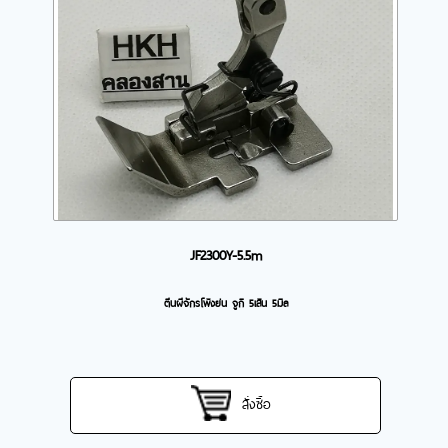
JF2300Y-5.5m
ตีนผีจักรโพ้งย่น จูกิ 5เส้น 5มิล
สั่งซื้อ