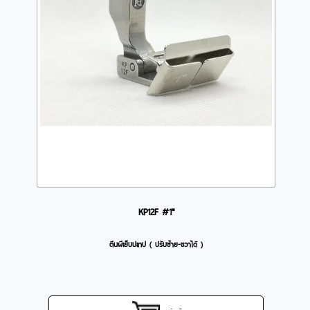
KP12F #1"
ตีนผีเย็บปเทป ( ปรับซ้าย-ขวาได้ )