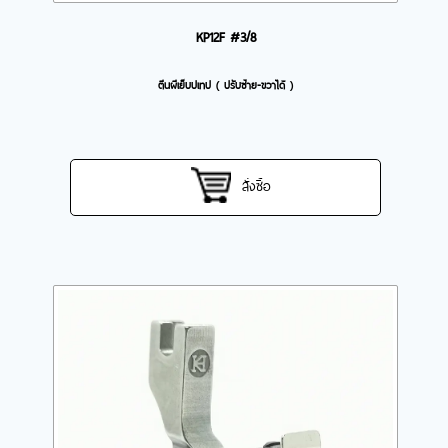
KP12F #3/8
ตีนผีเย็บปเทป ( ปรับซ้าย-ขวาได้ )
สั่งซื้อ