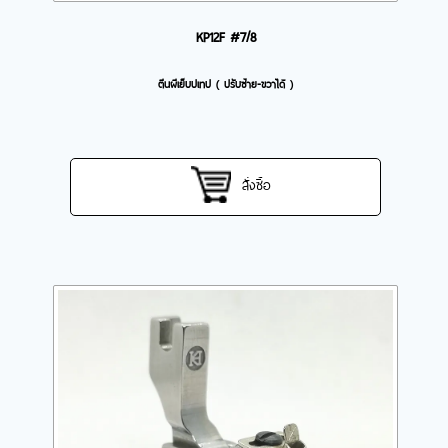
KP12F #7/8
ตีนผีเย็บปเทป ( ปรับซ้าย-ขวาได้ )
สั่งซื้อ