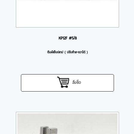
KP12F #5/8
ตีนผีเย็บปเทป ( ปรับซ้าย-ขวาได้ )
สั่งซื้อ