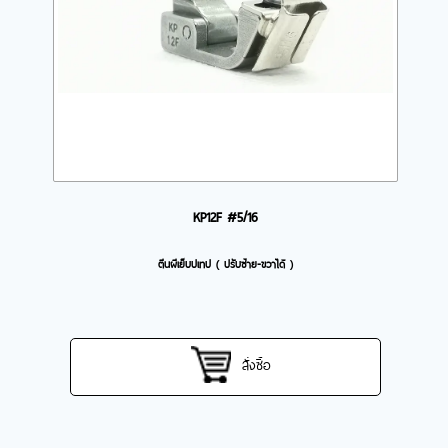
KP12F #5/16
ตีนผีเย็บปเทป ( ปรับซ้าย-ขวาได้ )
สั่งซื้อ