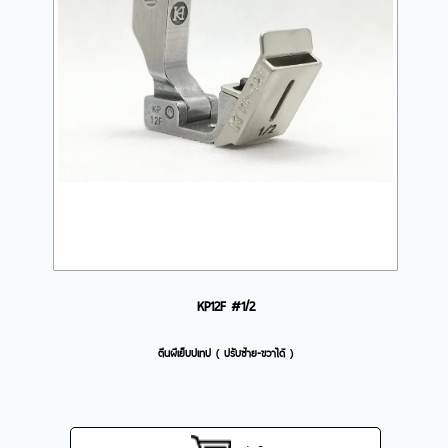
KP12F #1/2
ตีนผีเย็บปเทป ( ปรับซ้าย-ขวาได้ )