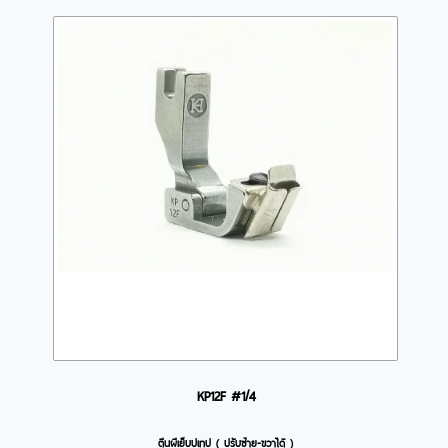
KP12F #1/4
ตีนผีเย็บปเทป ( ปรับซ้าย-ขวาได้ )