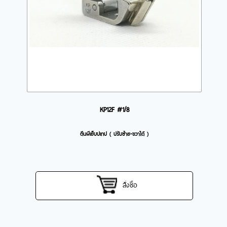
KP12F #1/8
ตีนผีเย็บปเทป ( ปรับซ้าย-ขวาได้ )
สั่งซื้อ