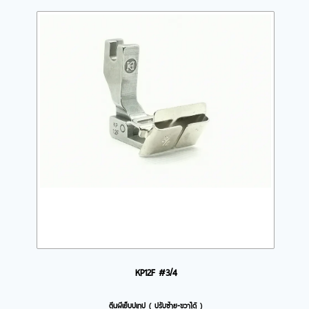
KP12F #3/4
ตีนผีเย็บปเทป ( ปรับซ้าย-ขวาได้ )