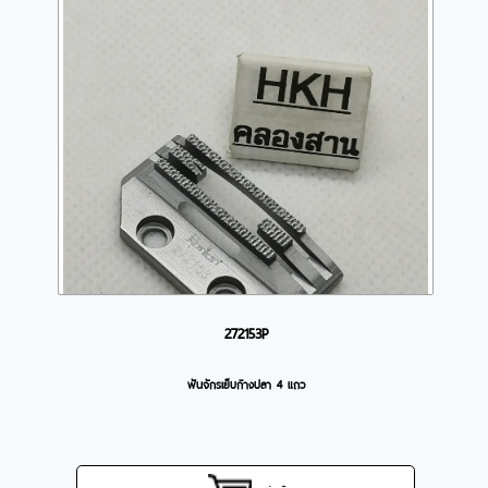
272153P
ฟันจักรเย็บก้างปลา 4 แถว