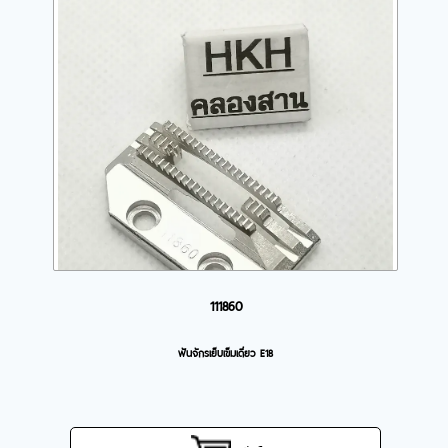
111860
ฟันจักรเย็บเข็มเดี่ยว E18