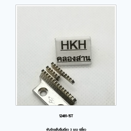
12481-15T
ฟันจักรเย็บเข็มเดี่ยว 3 แถว 6เขี้ยว