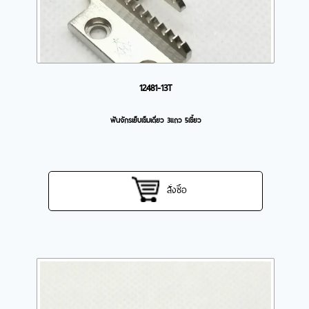
12481-13T
ฟันจักรเย็บเข็มเดี่ยว 3แถว 5เขี้ยว
สั่งซื้อ