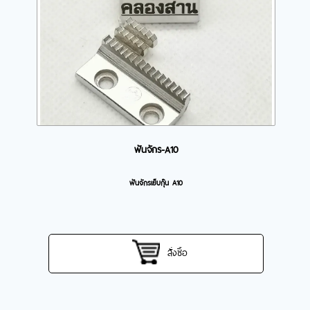
ฟันจักร-A10
ฟันจักรเย็บกุ๊น A10
สั่งซื้อ