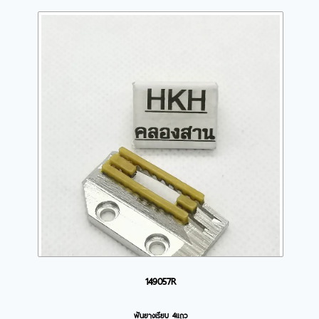
149057R
ฟันยางเรียบ 4แถว