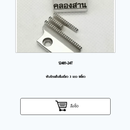
12481-24T
ฟันจักรเย็บเข็มเดี่ยว 3 แถว 9เขี้ยว
สั่งซื้อ