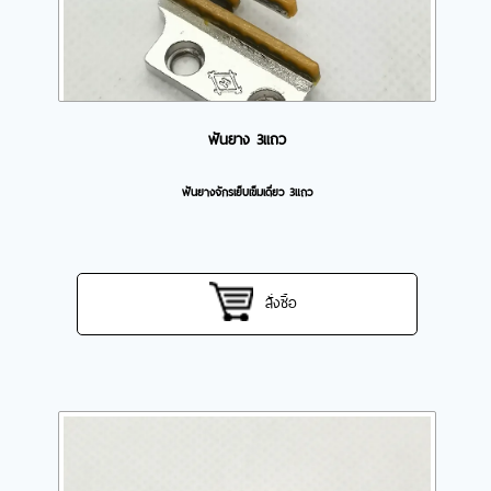
ฟันยาง 3แถว
ฟันยางจักรเย็บเข็มเดี่ยว 3แถว
สั่งซื้อ