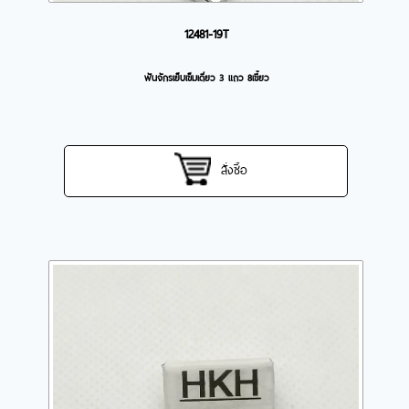
12481-19T
ฟันจักรเย็บเข็มเดี่ยว 3 แถว 8เขี้ยว
สั่งซื้อ