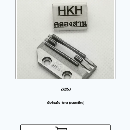
272153
ฟันจักรเย็บ 4แถว (แบบละเอียด)