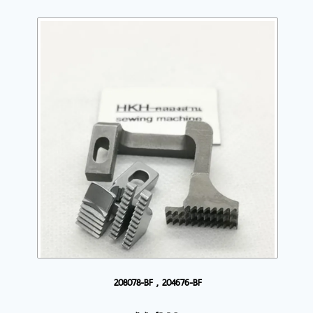
208078-BF , 204676-BF