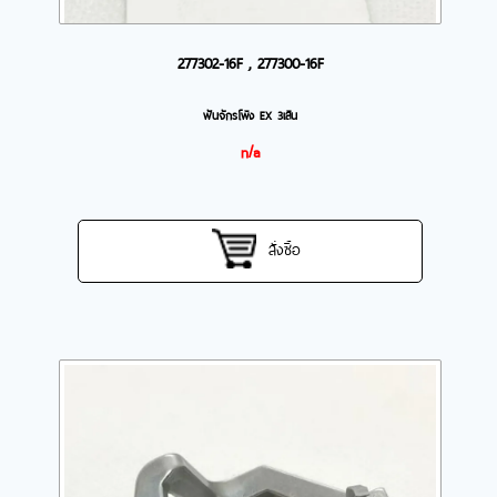
277302-16F , 277300-16F
ฟันจักรโพ้ง EX 3เส้น
n/a
สั่งซื้อ