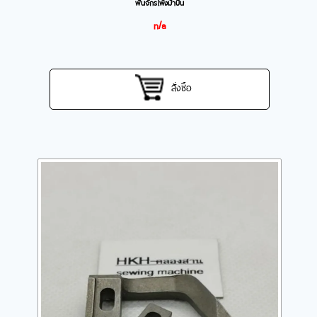
ฟันจักรโพ้งม้าบิน
n/a
สั่งซื้อ