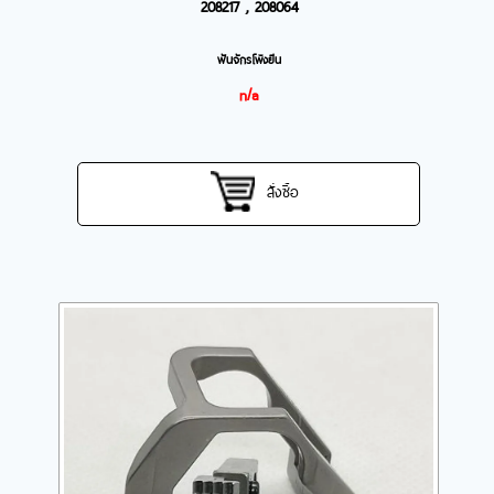
208217 , 208064
ฟันจักรโพ้งยีน
n/a
สั่งซื้อ