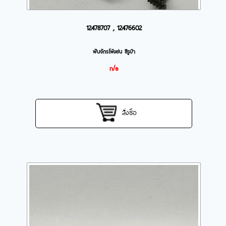
12478707 , 12476602
ฟันจักรโพ้งย่น ซิรูบ้า
n/a
สั่งซื้อ