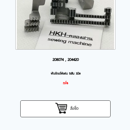
208074 , 204420
ฟันจักรโพ้งย่น 5เส้น 3มิล
n/a
สั่งซื้อ