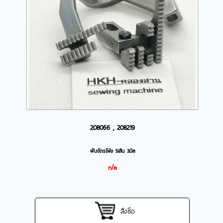
208066 , 208219
ฟันจักรโพ้ง 5เส้น 3มิล
n/a
สั่งซื้อ