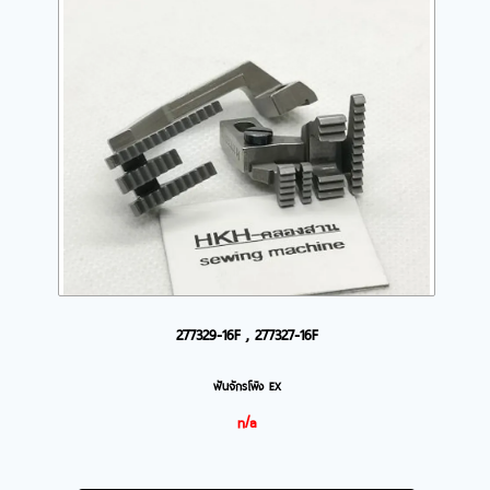
277329-16F , 277327-16F
ฟันจักรโพ้ง EX
n/a