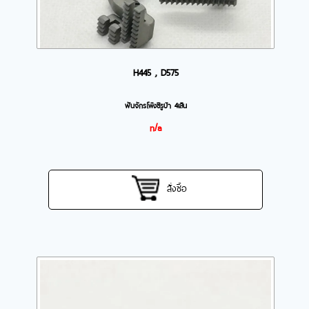
H445 , D575
ฟันจักรโพ้งซิรูบ้า 4เส้น
n/a
สั่งซื้อ