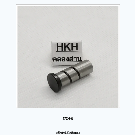
17C4-6
สลักชาร์ปมีดอิสแมน