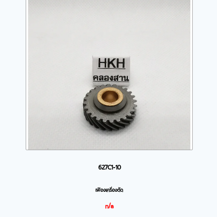
627C1-10
เฟืองเครื่องตัด
n/a