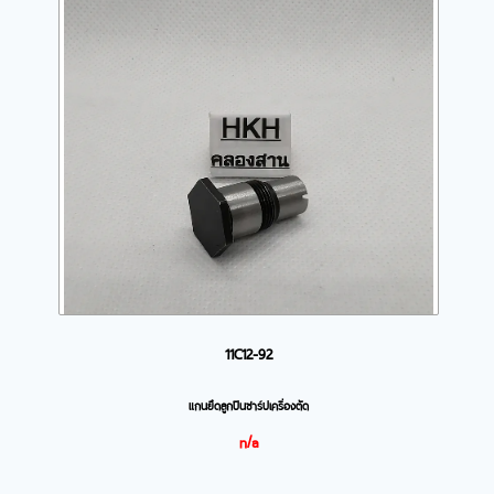
11C12-92
แกนยึดลูกปืนชาร์ปเครื่องตัด
n/a