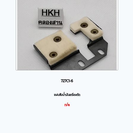
727C1-6
แผ่นซับน้ำมันเครื่องตัด
n/a