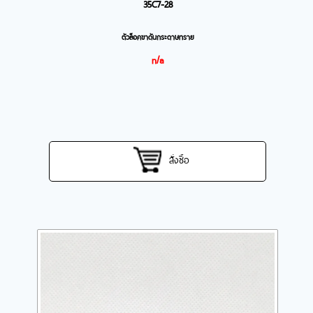
35C7-28
ตัวล็อคขาดันกระดาษทราย
n/a
สั่งซื้อ