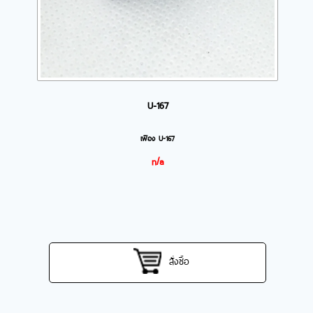
U-167
เฟือง U-167
n/a
สั่งซื้อ