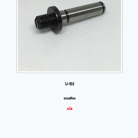
U-153
แกนเฟือง
n/a