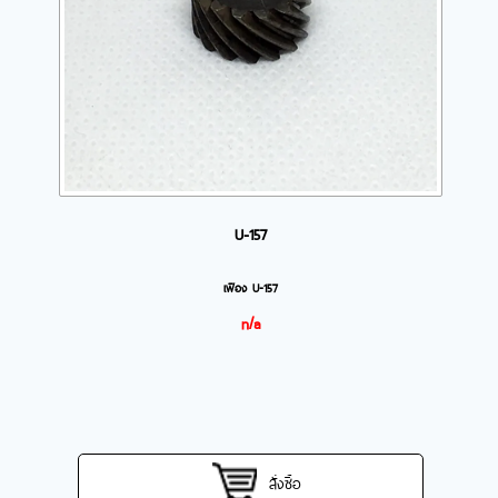
U-157
เฟือง U-157
n/a
สั่งซื้อ