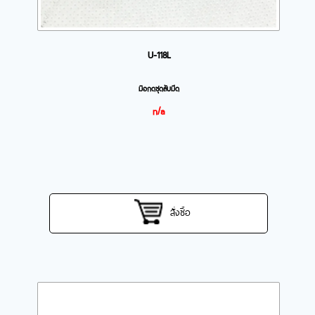
U-118L
มือกดชุดลับมีด
n/a
สั่งซื้อ