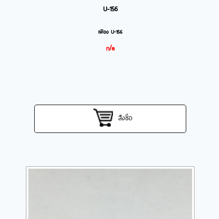
U-156
เฟือง U-156
n/a
สั่งซื้อ