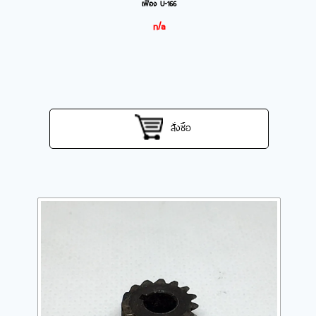
เฟือง U-166
n/a
สั่งซื้อ