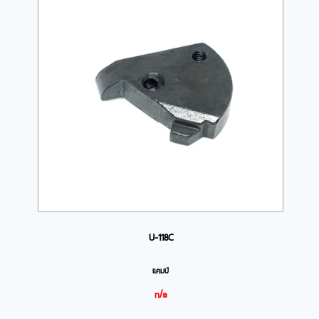
U-118C
แคมป์
n/a