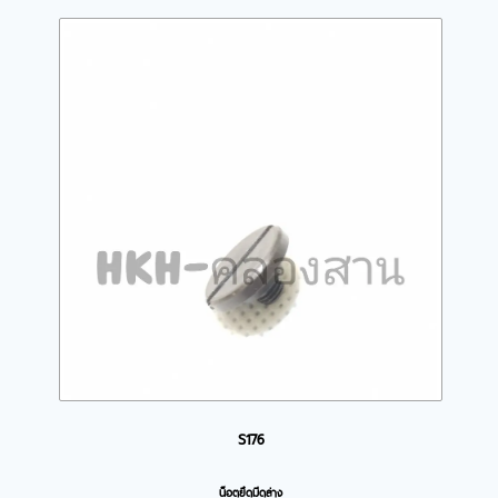
S176
น็อตยึดมีดล่าง