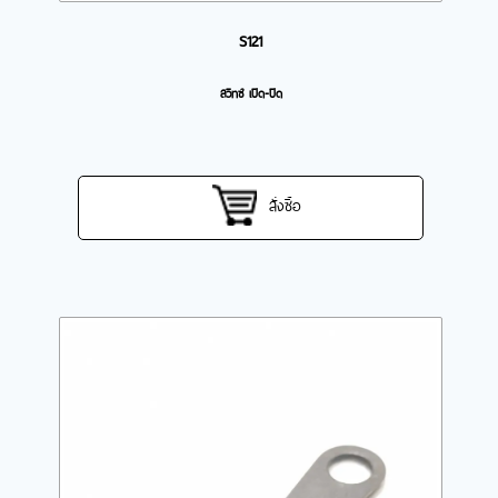
S121
สวิทซ์ เปิด-ปิด
สั่งซื้อ