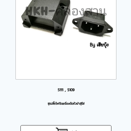
S111 , S109
ชุดปลั๊กไฟติดเครื่องตัดหัวผ้าสุรีย์