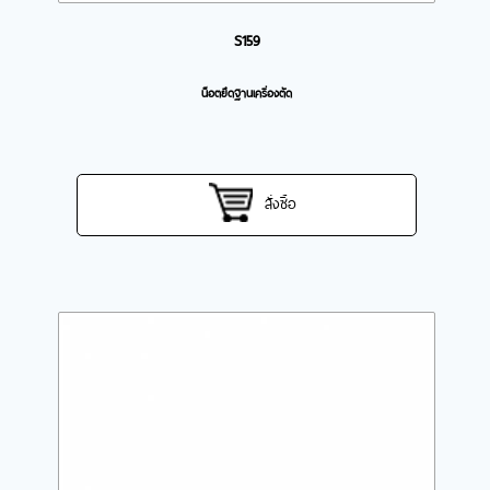
S159
น็อตยึดฐานเครื่องตัด
สั่งซื้อ