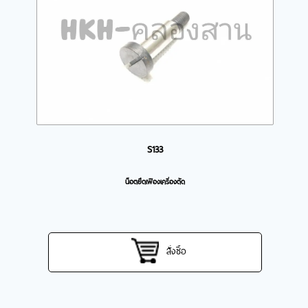
S133
น็อตยึดเฟืองเครื่องตัด
สั่งซื้อ