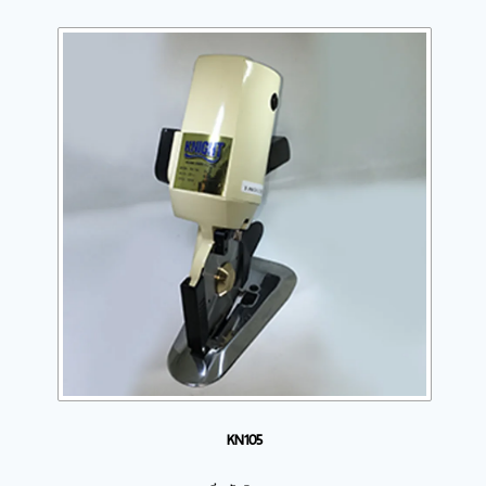
KN105