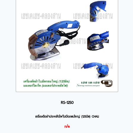
RS-1250
เครื่องตัดผ้าประหยัดไฟใบมีดกลมใหญ่ (125มิล) CHALI
n/a