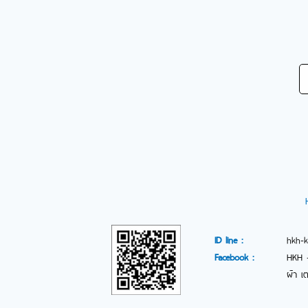
ID line :
hkh-k
Facebook :
HKH -
ผ้า
เ