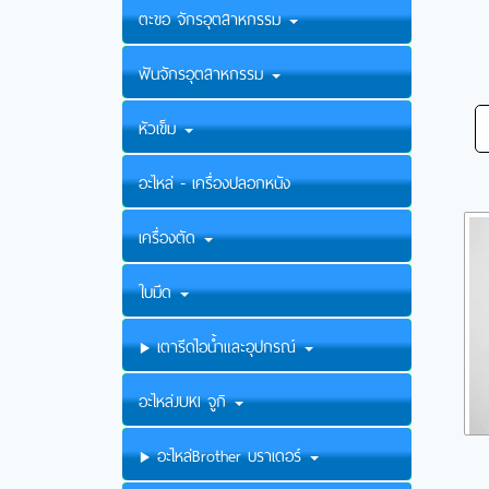
ตะขอ จักรอุตสาหกรรม
ฟันจักรอุตสาหกรรม
หัวเข็ม
อะไหล่ - เครื่องปลอกหนัง
เครื่องตัด
ใบมีด
เตารีดไอน้ำและอุปกรณ์
อะไหล่JUKI จูกิ
อะไหล่Brother บราเดอร์