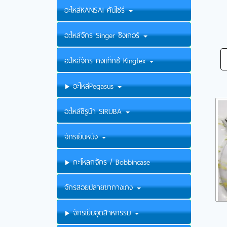
อะไหล่KANSAI คันไซร์
อะไหล่จักร Singer ซิงเกอร์
อะไหล่จักร คิงแท็กซ์ Kingtex
อะไหล่Pegasus
อะไหล่ซิรูบ้า SIRUBA
จักรเย็บหนัง
กะโหลกจักร / Bobbincase
จักรสอยปลายขากางเกง
จักรเย็บอุตสาหกรรม