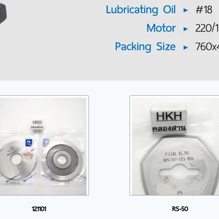
121101
RS-50