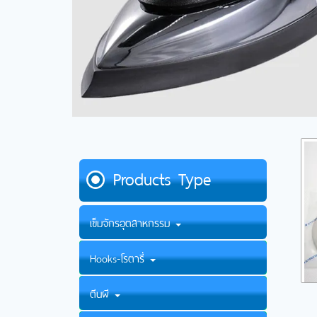
Products Type
เข็มจักรอุตสาหกรรม
Hooks-โรตารี่
ตีนผี