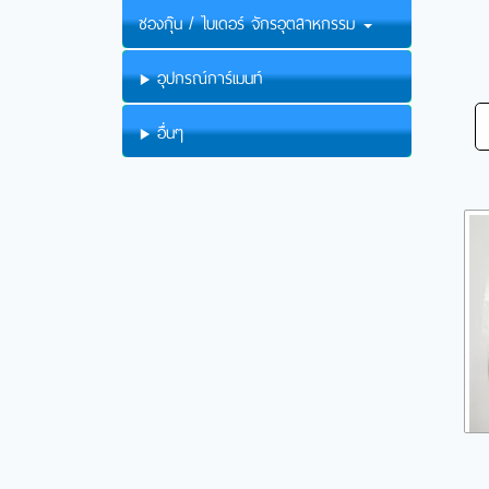
ซองกุ๊น / ไบเดอร์ จักรอุตสาหกรรม
อุปกรณ์การ์เมนท์
อื่นๆ