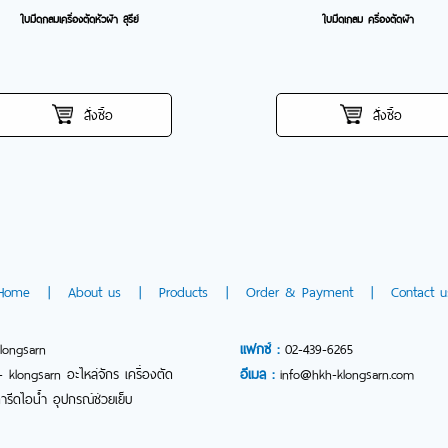
ใบมีดกลมเครื่องตัดหัวผ้า สุรีย์
ใบมีดเกลม ครื่องตัดผ้า
สั่งซื้อ
สั่งซื้อ
Home
|
About us
|
Products
|
Order & Payment
|
Contact u
longsarn
แฟกซ์ :
02-439-6265
 klongsarn อะไหล่จักร เครื่องตัด
อีเมล :
info@hkh-klongsarn.com
ตารีดไอน้ำ อุปกรณ์ช่วยเย็บ