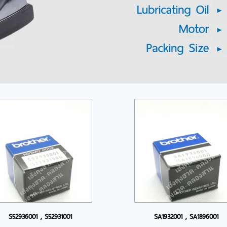
S52936001 , S52931001
SA1932001 , SA1896001