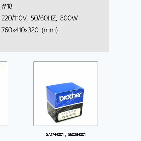
SA1744001 , S50234001