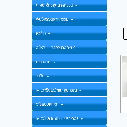
ตะขอ จักรอุตสาหกรรม
ฟันจักรอุตสาหกรรม
หัวเข็ม
อะไหล่ - เครื่องปลอกหนัง
เครื่องตัด
ใบมีด
เตารีดไอน้ำและอุปกรณ์
อะไหล่JUKI จูกิ
อะไหล่Brother บราเดอร์