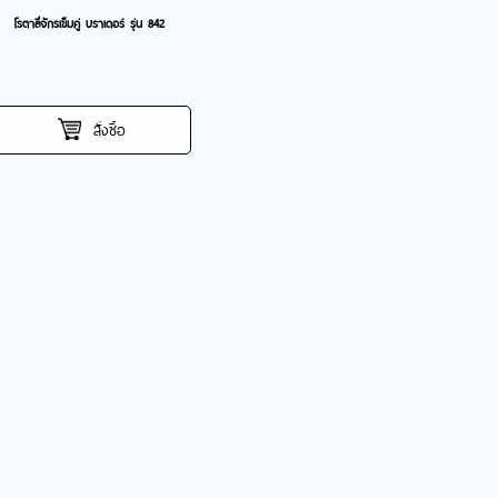
โรตาลี่จักรเข็มคู่ บราเดอร์ รุ่น 842
สั่งซื้อ