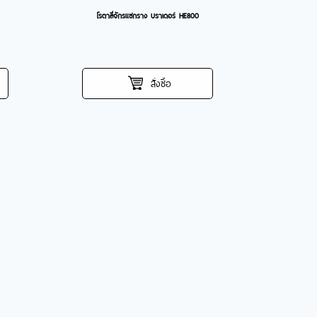
โรตาลี่จักรแซกราง บราเดอร์ HE800
สั่งซื้อ