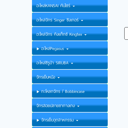
อะไหล่KANSAI คันไซร์
อะไหล่จักร Singer ซิงเกอร์
อะไหล่จักร คิงแท็กซ์ Kingtex
อะไหล่Pegasus
อะไหล่ซิรูบ้า SIRUBA
จักรเย็บหนัง
กะโหลกจักร / Bobbincase
จักรสอยปลายขากางเกง
จักรเย็บอุตสาหกรรม