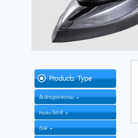
Products Type
เข็มจักรอุตสาหกรรม
Hooks-โรตารี่
ตีนผี