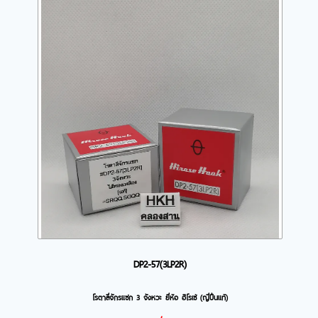
DP2-57(3LP2R)
โรตาลี่จักรแซก 3 จังหวะ ยี่ห้อ ฮิโรเซ่ (ญี่ปึ่นแท้)