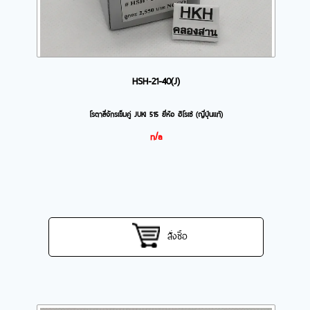
HSH-21-40(J)
โรตาลี่จักรเข็มคู่ JUKI 515 ยี่ห้อ ฮิโรเซ่ (ญี่ปุ่นแท้)
n/a
สั่งซื้อ