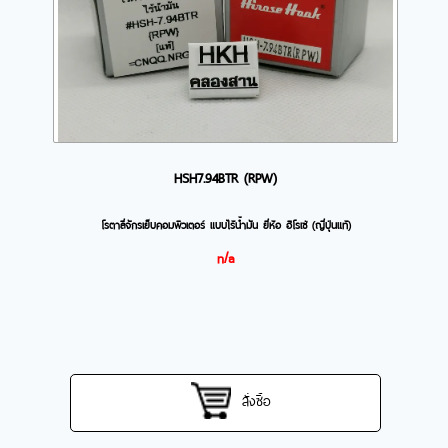
HSH7.94BTR (RPW)
โรตาลี่จักรเย็บคอมพิวเตอร์ แบบไร้น้ำมัน ยี่ห้อ ฮิโรเซ่ (ญี่ปุ่นแท้)
n/a
สั่งซื้อ