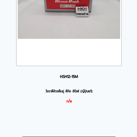
HSH12-15M
โรตาลี่จักรเข็มคู่ ยี่ห้อ ฮิโรเซ่ (ญี่ปุ่นแท้)
n/a