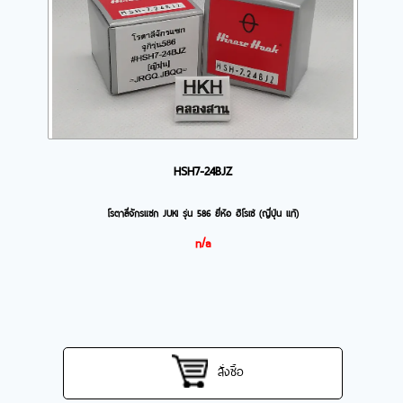
HSH7-24BJZ
โรตาลี่จักรแซก JUKI รุ่น 586 ยี่ห้อ ฮิโรเซ่ (ญี่ปุ่น แท้)
n/a
สั่งซื้อ