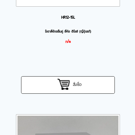
HR12-15L
โรตาลี่จักรเข็มคู่ ยี่ห้อ ฮิโรเซ่ (ญี่ปุ่นแท้)
n/a
สั่งซื้อ