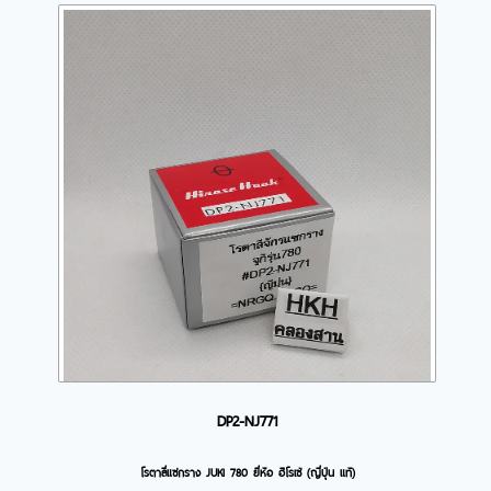
DP2-NJ771
โรตาลี่แซกราง JUKI 780 ยี่ห้อ ฮิโรเซ่ (ญี่ปุ่น แท้)