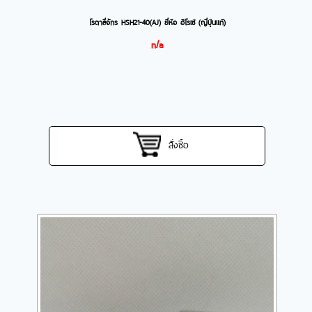
โรตาลี่จักร HSH21-40(AJ) ยี่ห้อ ฮิโรเซ่ (ญี่ปุ่นแท้)
n/a
สั่งซื้อ