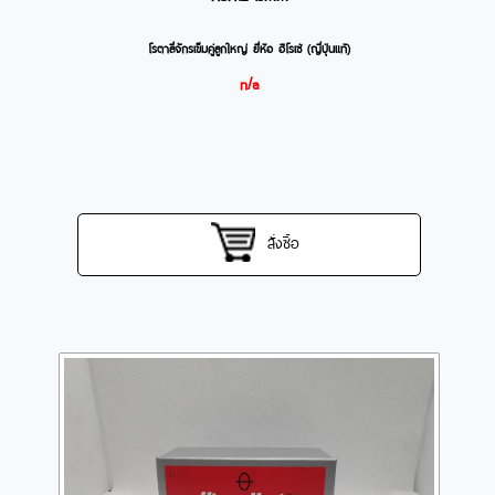
โรตาลี่จักรเข็มคู่ลูกใหญ่ ยี่่ห้อ ฮิโรเซ่ (ญี่ปุ่นแท้)
n/a
สั่งซื้อ