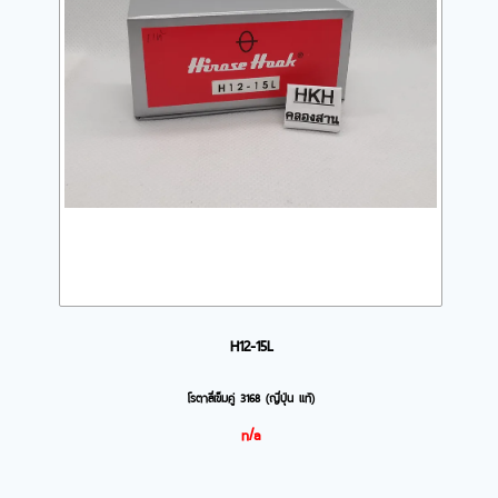
H12-15L
โรตาลี่เข็มคู่ 3168 (ญี่ปุ่น แท้)
n/a