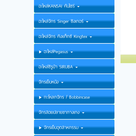
อะไหล่KANSAI คันไซร์
อะไหล่จักร Singer ซิงเกอร์
อะไหล่จักร คิงแท็กซ์ Kingtex
อะไหล่Pegasus
อะไหล่ซิรูบ้า SIRUBA
จักรเย็บหนัง
กะโหลกจักร / Bobbincase
จักรสอยปลายขากางเกง
จักรเย็บอุตสาหกรรม