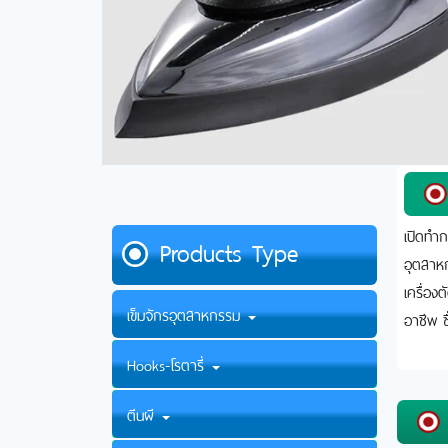
เปิดทำก
Products Type
อุตสาหก
เครื่อง
เข็มจักรอุตสาหกรรม
อาชีพ ซ
Hooks-โรตารี่
ตีนผี