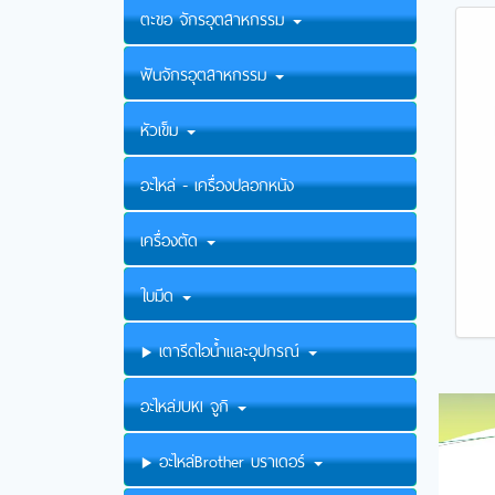
ตะขอ จักรอุตสาหกรรม
ฟันจักรอุตสาหกรรม
หัวเข็ม
อะไหล่ - เครื่องปลอกหนัง
เครื่องตัด
ใบมีด
เตารีดไอน้ำและอุปกรณ์
อะไหล่JUKI จูกิ
อะไหล่Brother บราเดอร์