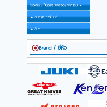
ซองกุ๊น / ไบเดอร์ จักรอุตสาหกรรม
อุปกรณ์การ์เมนท์
อื่นๆ
Brand / ยี่ห้อ