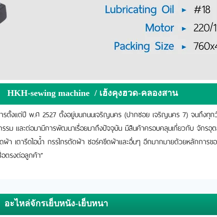
HKH-sewing machine / เฮ้งคุงฮวด-คลองสาน
ารตั้งแต่ปี พ.ศ 2527 ตั้งอยู่บนถนนเจริญนคร (ปากซอย เจริญนคร 7) จนถึงทุกวั
รรม และต่อมามีการพัฒนาเรื่อยมาถึงปัจจุบัน มีสินค้าครอบคลุมเกี่ยวกับ จักรอ
ตัดผ้า เตารีดไอน้ำ กรรไกรตัดผ้า ชอร์คขีดผ้าและอื่นๆ อีกมากมายด้วยหลักการข
ื่อตรงต่อลูกค้า”
อะไหล่จักรเย็บหนัง-เย็บหนา