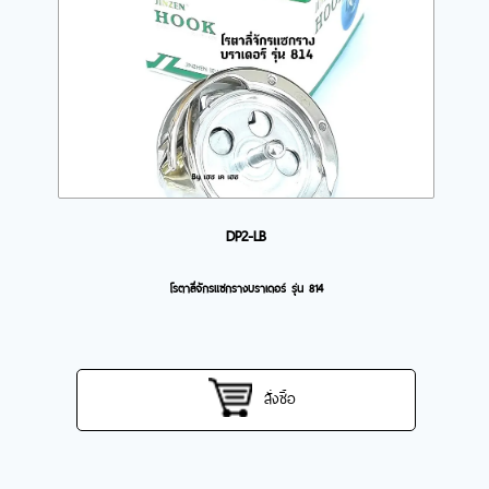
DP2-LB
โรตาลี่จักรแซกรางบราเดอร์ รุ่น 814
สั่งซื้อ