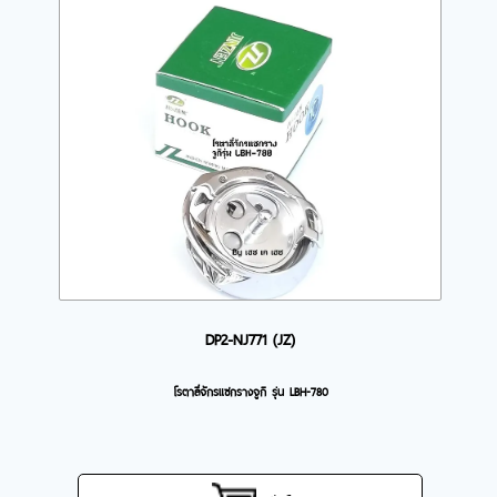
DP2-NJ771 (JZ)
โรตาลี่จักรแซกรางจูกิ รุ่น LBH-780