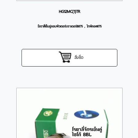
HG12MC(1)TR
โรตาลี่เข็มคู่คอมพิวเตอร์บราเดอร์B875 , ไทพิคอล875
สั่งซื้อ