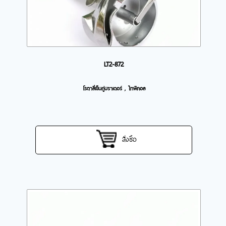
LT2-872
โรตาลี่เข็มคู่บราเดอร์ , ไทพิคอล
สั่งซื้อ