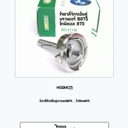
HG12MC(1)
โรตาลี่จักรเข็มคู่บราเดอร์B875 , ไทพิคอล875