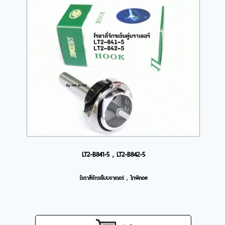
LT2-B841-5 , LT2-B842-5
โรตาลี่จักรเข็มบราเดอร์ , ไทพิคอล