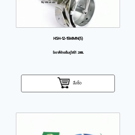
HSH-12-15MMN(5)
โรตาลี่จักรเข็มคู่ไซโก้ 28BL
สั่งซื้อ