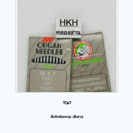
TQx7
เข็มจักรติดกระดุม (เข็มยาว)