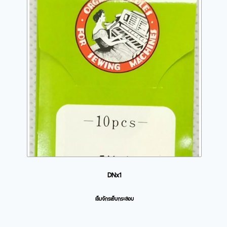
DNx1
เข็มจักรเย็บกระสอบ