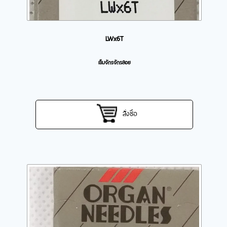
LWx6T
เข็มจักรจักรสอย
สั่งซื้อ