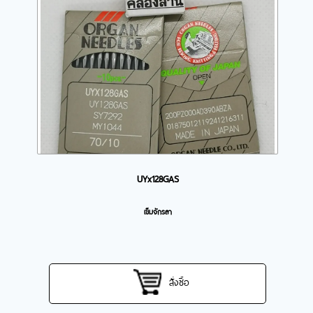
UYx128GAS
เข็มจักรลา
สั่งซื้อ