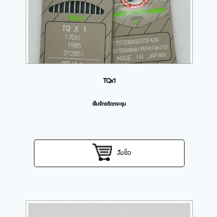
TQx1
เข็มจักรติดกระดุม
สั่งซื้อ