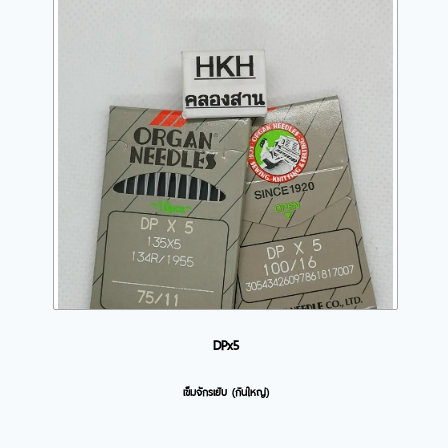
DPx5
เข็มจักรเย้บ (ก้นใหญ่)