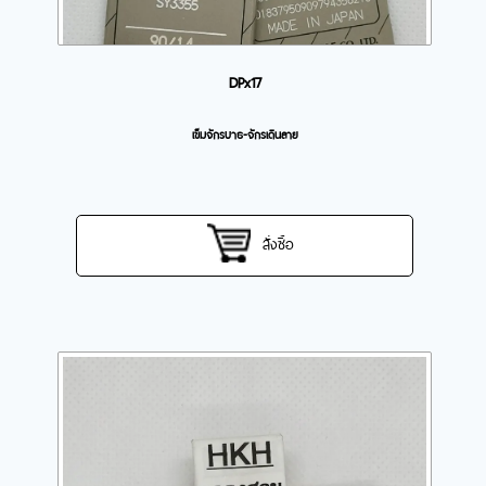
DPx17
เข็มจักรบาธ-จักรเดินลาย
สั่งซื้อ