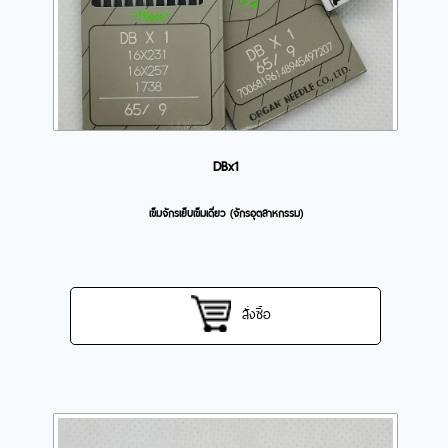
DBx1
เข็มจักรเย็บเข็มเดี่ยว (จักรอุตสาหกรรม)
สั่งซื้อ