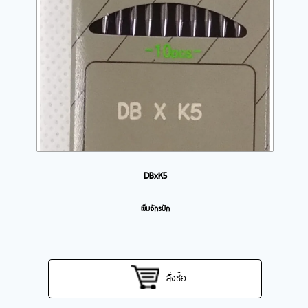
DBxK5
เข็มจักรปัก
สั่งซื้อ